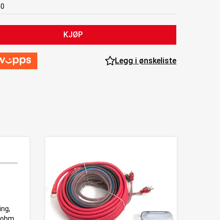
00
KJØP
Legg i ønskeliste
ing,
2 ohm