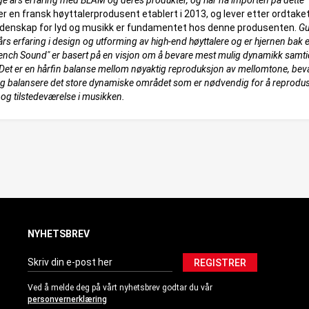
e års erfaring med BLAM og deres produkter, og har nå importen på dette
r en fransk høyttalerprodusent etablert i 2013, og lever etter ordtake
 Lidenskap for lyd og musikk er fundamentet hos denne produsenten.
Gu
års erfaring i design og utforming av high-end høyttalere og er hjernen bak 
nch Sound" er basert på en visjon om å bevare mest mulig dynamikk samti
. Det er en hårfin balanse mellom nøyaktig reproduksjon av mellomtone, bev
og balansere det store dynamiske området som er nødvendig for å reprodu
v og tilstedeværelse i musikken.
NYHETSBREV
REGISTRER
Ved å melde deg på vårt nyhetsbrev godtar du vår
personvernerklæring