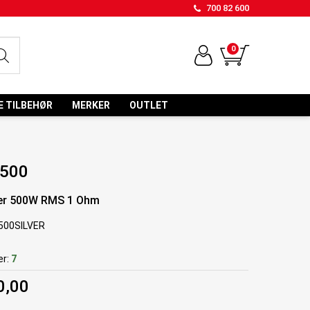
700 82 600
0
E TILBEHØR
MERKER
OUTLET
 500
er 500W RMS 1 Ohm
500SILVER
r:
7
0,00