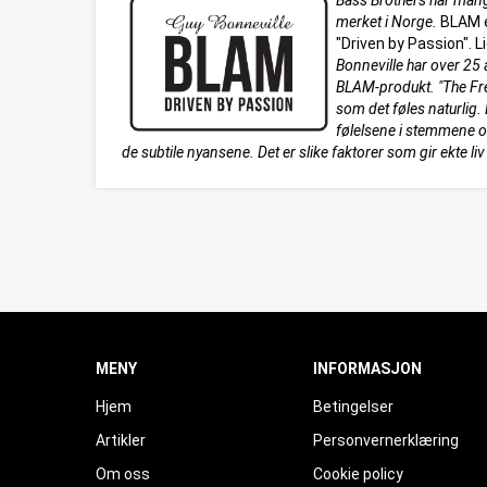
Bass Brothers har mang
merket i Norge.
BLAM e
"Driven by Passion".
Bonneville har over 25 
BLAM-produkt. "The Fre
som det føles naturlig
følelsene i stemmene 
de subtile nyansene. Det er slike faktorer som gir ekte li
MENY
INFORMASJON
Hjem
Betingelser
Artikler
Personvernerklæring
Om oss
Cookie policy