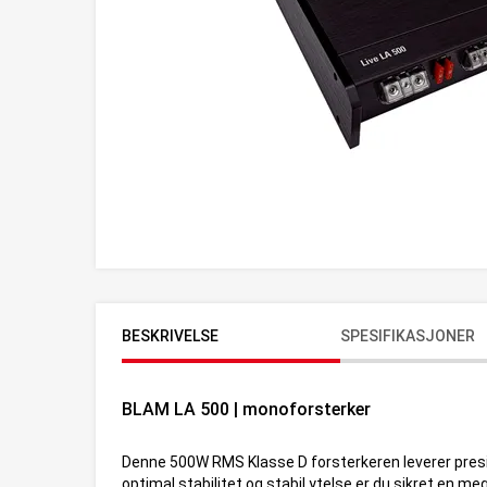
BESKRIVELSE
SPESIFIKASJONER
BLAM LA 500 | monoforsterker
Denne 500W RMS Klasse D forsterkeren leverer presis
optimal stabilitet og stabil ytelse er du sikret en 