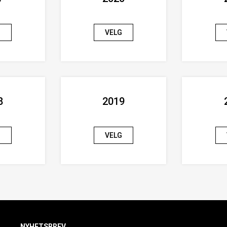
G
VELG
8
2019
G
VELG
NYHETSBREV