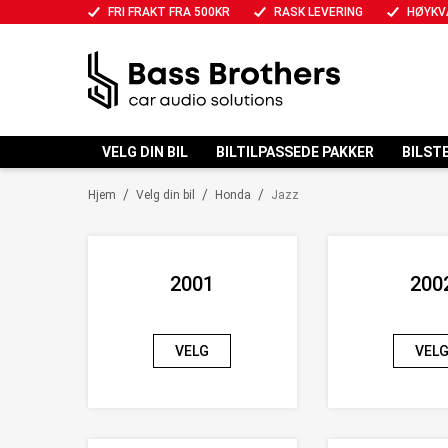
FRI FRAKT FRA 500KR
RASK LEVERING
HØYKV
VELG DIN BIL
BILTILPASSEDE PAKKER
BILST
/
/
/
Hjem
Velg din bil
Honda
Jazz
2001
200
VELG
VEL