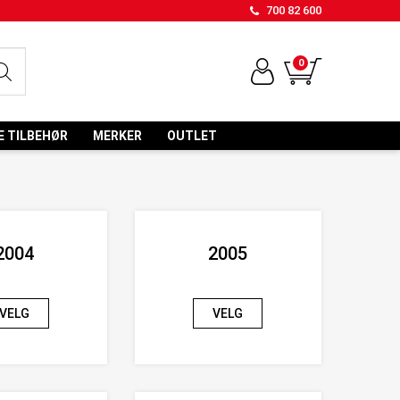
700 82 600
0
E TILBEHØR
MERKER
OUTLET
2004
2005
VELG
VELG