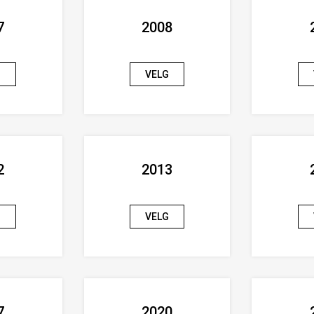
7
2008
G
VELG
2
2013
G
VELG
7
2020