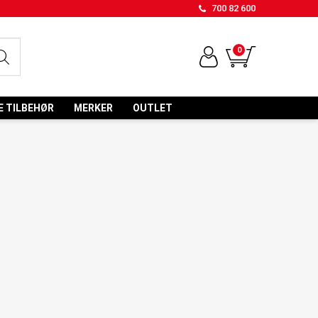
700 82 600
0
E TILBEHØR
MERKER
OUTLET