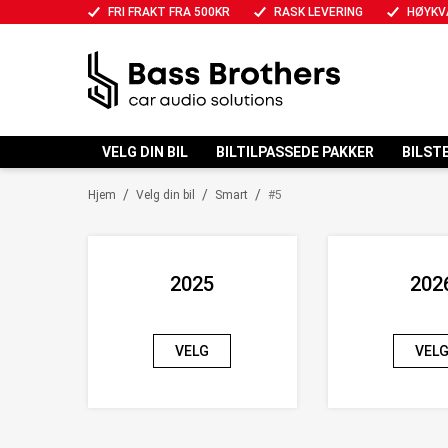
FRI FRAKT FRA 500KR
RASK LEVERING
HØYKV
VELG DIN BIL
BILTILPASSEDE PAKKER
BILST
/
/
/
Hjem
Velg din bil
Smart
#5
2025
202
VELG
VEL