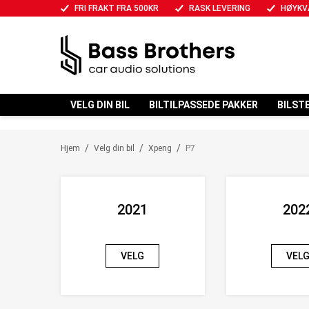
Kontakt oss
FRI FRAKT FRA 500KR
RASK LEVERING
HØYKV
VELG DIN BIL
BILTILPASSEDE PAKKER
BILST
/
/
/
Hjem
Velg din bil
Xpeng
P7
2021
202
VELG
VEL