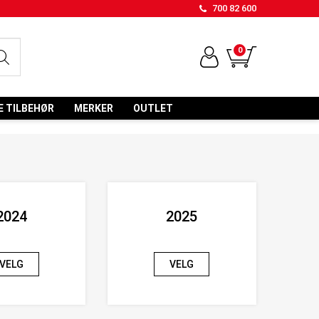
700 82 600
0
E TILBEHØR
MERKER
OUTLET
2024
2025
VELG
VELG