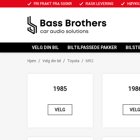
FRI FRAKT FRA 500KR
RASK LEVERING
HØYKV
VELG DIN BIL
BILTILPASSEDE PAKKER
BILST
/
/
/
Hjem
Velg din bil
Toyota
MR2
1985
198
VELG
VEL