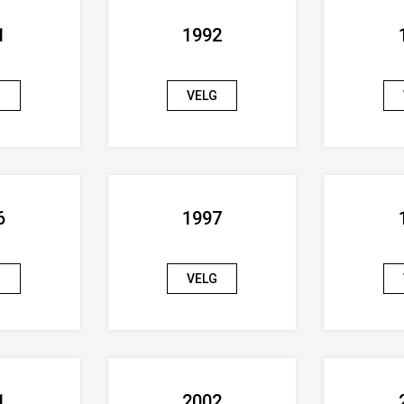
1
1992
G
VELG
6
1997
G
VELG
1
2002