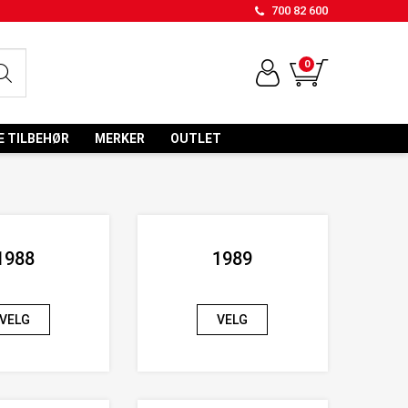
700 82 600
0
E TILBEHØR
MERKER
OUTLET
1988
1989
VELG
VELG