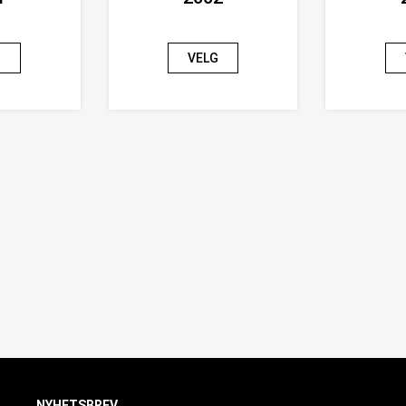
G
VELG
NYHETSBREV