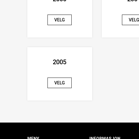
VELG
VEL
2005
VELG
MENY
INFORMASJON