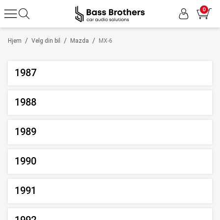
0
/
/
/
Hjem
Velg din bil
Mazda
MX-6
1987
1988
1989
1990
1991