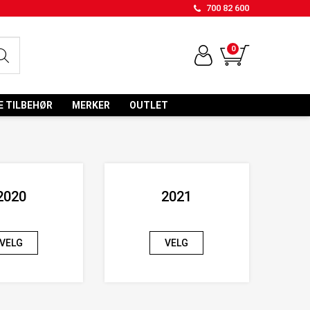
700 82 600
0
E TILBEHØR
MERKER
OUTLET
2020
2021
VELG
VELG