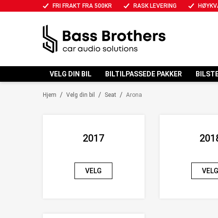
FRI FRAKT FRA 500KR
RASK LEVERING
HØYKV
VELG DIN BIL
BILTILPASSEDE PAKKER
BILST
/
/
/
Hjem
Velg din bil
Seat
Arona
2017
201
VELG
VEL