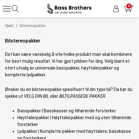
0
/
Hjem
Bilstereopakker
Bilstereopakker
Det kan være vanskelig å vite hvilke produkt man skal kombinere
for best mulig resultat. Vi har gjort jobben for deg. Velg blant et
stort utvalg av universale basspakker, høyttalerpakker og
komplette lydpakker.
Ønsker du en bilstereopakke spesifisert til din type bil? Da bør du
sjekke ut
VELG DIN BIL
eller
BILTILPASSEDE PAKKER.
Basspakker | Basskasser og tilhørende forsterker.
Høyttalerpakker | Høyttalerpakker med og uten tilhørende
forsterker.
Lydpakker | Komplette pakker med høyttalere, basskasse
og forsterkere.