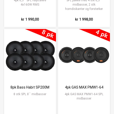
4pk 6,5`` SPL høyttalere
SPL pakke med 4 stk 6,5``
4x160W RMS
midbasser, 2 stk
horndiskanter og forsterker
kr 1 990,00
kr 1 998,00
8pk Bass Habit SP200M
4pk GAS MAX PMW1-64
8 stk SPL 8`` midbasser
4pk GAS MAX PMW1-64 SPL
midbasser