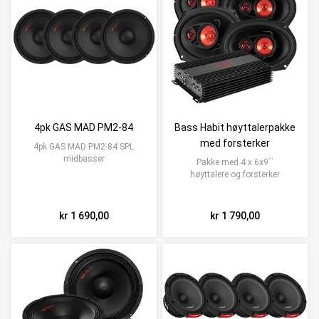
4pk GAS MAD PM2-84
Bass Habit høyttalerpakke
med forsterker
4pk GAS MAD PM2-84 SPL
midbasser
Pakke med 4 x 6x9``
høyttalere og forsterker
kr 1 690,00
kr 1 790,00