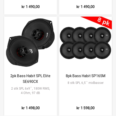
kr 1 490,00
kr 1 490,00
2pk Bass Habit SPL Elite
8pk Bass Habit SP165M
SE690CX
8 stk SPL 6,5`` midbasser
2 stk SPL 6x9``, 180W RMS,
4 Ohm, 97 dB
kr 1 498,00
kr 1 598,00