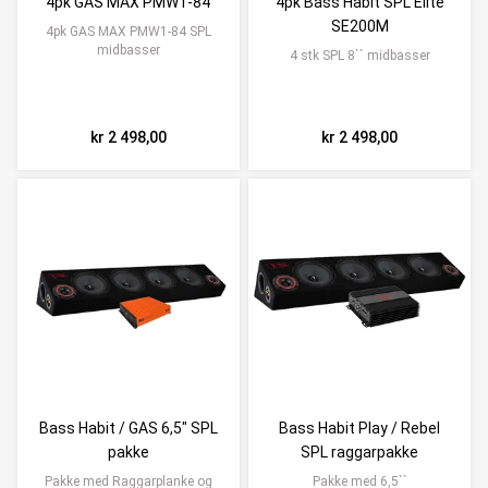
4pk GAS MAX PMW1-84
4pk Bass Habit SPL Elite
SE200M
4pk GAS MAX PMW1-84 SPL
midbasser
4 stk SPL 8`` midbasser
kr 2 498,00
kr 2 498,00
Bass Habit / GAS 6,5" SPL
Bass Habit Play / Rebel
pakke
SPL raggarpakke
Pakke med Raggarplanke og
Pakke med 6,5``