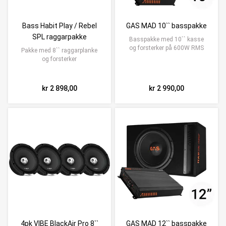
Bass Habit Play / Rebel
GAS MAD 10`` basspakke
SPL raggarpakke
Basspakke med 10`` kasse
og forsterker på 600W RMS
Pakke med 8`` raggarplanke
og forsterker
kr 2 898,00
kr 2 990,00
4pk VIBE BlackAir Pro 8``
GAS MAD 12`` basspakke