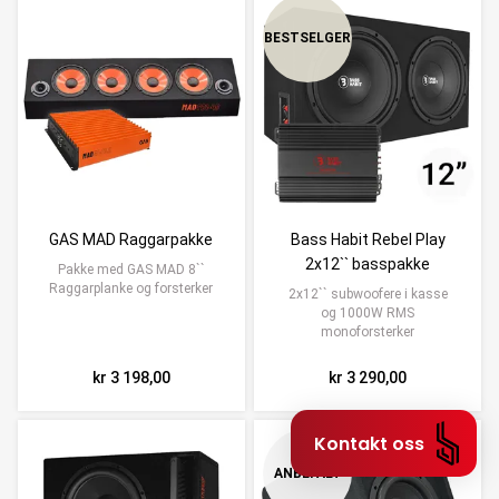
BESTSELGER
GAS MAD Raggarpakke
Bass Habit Rebel Play
2x12`` basspakke
Pakke med GAS MAD 8``
Raggarplanke og forsterker
2x12`` subwoofere i kasse
og 1000W RMS
monoforsterker
kr 3 198,00
kr 3 290,00
Kontakt oss
ANBEFALT