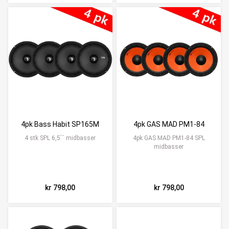
4pk Bass Habit SP165M
4pk GAS MAD PM1-84
4 stk SPL 6,5`` midbasser
4pk GAS MAD PM1-84 SPL
midbasser
kr 798,00
kr 798,00