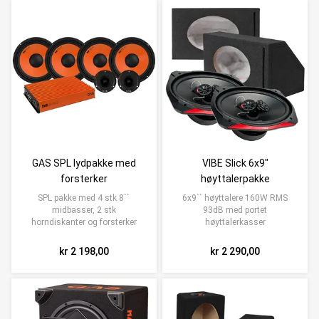
GAS SPL lydpakke med
VIBE Slick 6x9"
forsterker
høyttalerpakke
SPL pakke med 4 stk 8``
6x9`` høyttalere 160W RMS
midbasser, 2 stk
93dB med portet
horndiskanter og forsterker
høyttalerkasser
kr 2 198,00
kr 2 290,00