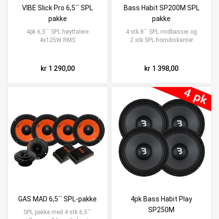
VIBE Slick Pro 6,5`` SPL
Bass Habit SP200M SPL
pakke
pakke
4pk 6,5`` SPL høyttalere
4 stk 8`` SPL midbasser og
4x125W RMS
2 stk SPL horndiskanter
kr 1 290,00
kr 1 398,00
GAS MAD 6,5`` SPL-pakke
4pk Bass Habit Play
SP250M
SPL pakke med 4 stk 6,5``