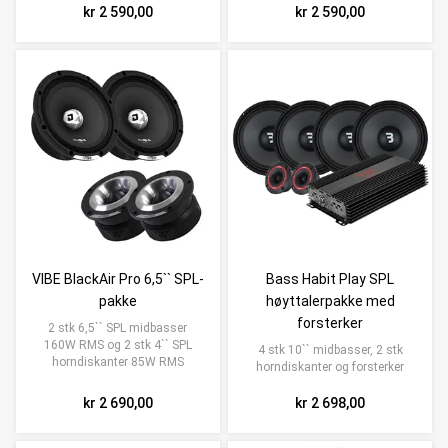
kr 2 590,00
kr 2 590,00
VIBE BlackAir Pro 6,5`` SPL-
Bass Habit Play SPL
pakke
høyttalerpakke med
forsterker
2 stk 6,5`` SPL midbasser
160W RMS og 2 stk 4`` SPL
4 stk 10`` midbasser, 2 stk
horndiskanter 85W RMS
horndiskanter og forsterker
kr 2 690,00
kr 2 698,00