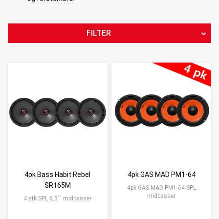
FILTER
PRODUKTTYPE
STØRRELSE
PRODUSENT
ANTALL ELEMENTER
SPENNING
PRIS
498
NOK
-
19990
NOK
231
4pk Bass Habit Rebel
4pk GAS MAD PM1-64
Nullstill
SR165M
4pk GAS MAD PM1-64 SPL
midbasser
4 stk SPL 6,5`` midbasser