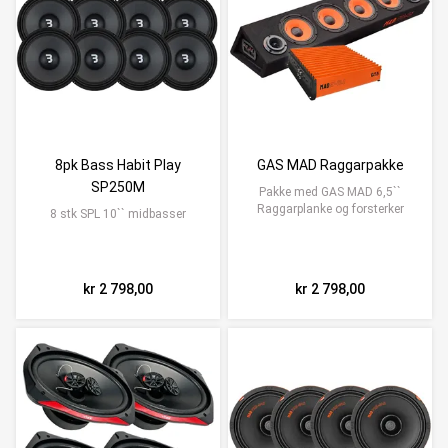
8pk Bass Habit Play
GAS MAD Raggarpakke
SP250M
Pakke med GAS MAD 6,5``
Raggarplanke og forsterker
8 stk SPL 10`` midbasser
kr 2 798,00
kr 2 798,00