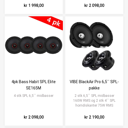
kr 1 998,00
kr 2 098,00
4pk Bass Habit SPL Elite
VIBE BlackAir Pro 6,5`` SPL-
SE165M
pakke
4 stk SPL 6,5`` midbasser
2 stk 6,5`` SPL midbasser
160W RMS og 2 stk 4`` SPL
horndiskanter 75W RMS
kr 2 098,00
kr 2 190,00