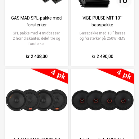
GAS MAD SPL-pakke med
VIBE PULSE MIT 10``
forsterker
basspakke
SPL pakke med 4 midbasser,
Basspakke med 10`` kasse
2 horndiskanter, delefiltre og
og forsterker på 250W RMS
forsterker
kr 2 438,00
kr 2 490,00