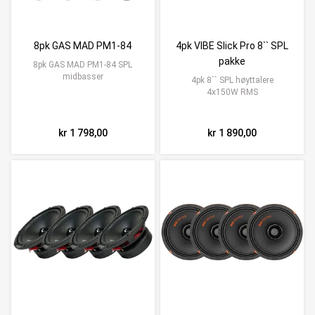
8pk GAS MAD PM1-84
4pk VIBE Slick Pro 8`` SPL
pakke
8pk GAS MAD PM1-84 SPL
midbasser
4pk 8`` SPL høyttalere
4x150W RMS
kr 1 798,00
kr 1 890,00