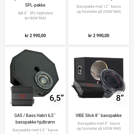
SPL-pakke
Basspakke med 12`` kasse
og forsterker på 250W RMS
4pk 8`` SPL høyttalere
4x180W RMS
kr 2 990,00
kr 2 990,00
GAS / Bass Habit 6,5``
VIBE Slick 8`` basspakke
basspakke hjulbrønn
Basspakke med 8`` kasse
og forsterker på 600W RMS
Basspakke med 6,5`` kasse