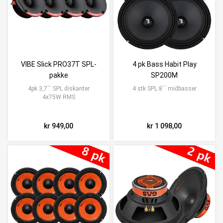
VIBE Slick PRO37T SPL-
4 pk Bass Habit Play
pakke
SP200M
4pk 3,7`` SPL diskanter
4 stk SPL 8`` midbasser
4x75W RMS
kr 949,00
kr 1 098,00