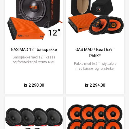
GAS MAD 12`` basspakke
GAS MAD / Beat 6x9``
PAKKE
Basspakke med 12`` kasse
og forsterker på 220W RMS
Pakke med 6x9`` høyttalere
med kasser og forsterker
kr 2 290,00
kr 2 294,00