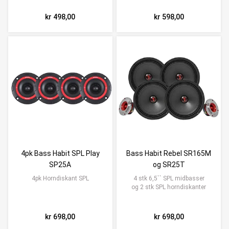
kr 498,00
kr 598,00
4pk Bass Habit SPL Play
Bass Habit Rebel SR165M
SP25A
og SR25T
4pk Horndiskant SPL
4 stk 6,5`` SPL midbasser
og 2 stk SPL horndiskanter
kr 698,00
kr 698,00