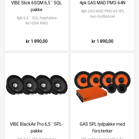
VIBE Slick 6SQM 6,5`` SQL
4pk GAS MAD PM3-64N
pakke
4pk GAS MAD PM3-64 SPL
neo midbasser
4pk 6,5`` SQL høyttalere
4x100W RMS
kr 1 890,00
kr 1 890,00
VIBE BlackAir Pro 6,5`` SPL-
GAS SPL lydpakke med
pakke
forsterker