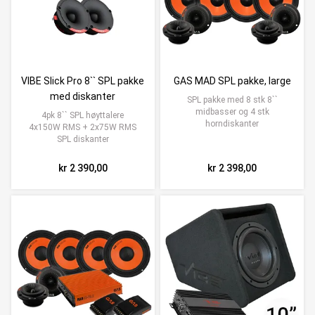
VIBE Slick Pro 8`` SPL pakke
GAS MAD SPL pakke, large
med diskanter
SPL pakke med 8 stk 8``
midbasser og 4 stk
4pk 8`` SPL høyttalere
horndiskanter
4x150W RMS + 2x75W RMS
SPL diskanter
kr 2 390,00
kr 2 398,00