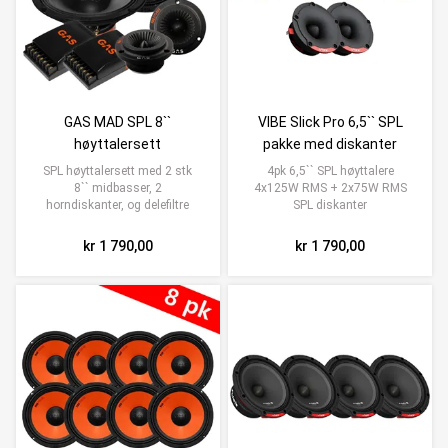
GAS MAD SPL 8``
VIBE Slick Pro 6,5`` SPL
høyttalersett
pakke med diskanter
SPL høyttalersett med 2 stk
4pk 6,5`` SPL høyttalere
8`` midbasser, 2
4x125W RMS + 2x75W RMS
horndiskanter, og delefiltre
SPL diskanter
kr 1 790,00
kr 1 790,00