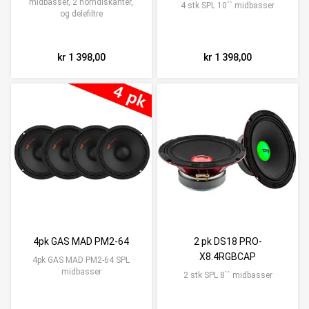
midbasser, 2 horndiskanter,
4 stk SPL 10`` midbasser
og delefiltre
kr 1 398,00
kr 1 398,00
4pk GAS MAD PM2-64
2 pk DS18 PRO-
X8.4RGBCAP
4pk GAS MAD PM2-64 SPL
midbasser
2 stk SPL 8`` midbasser