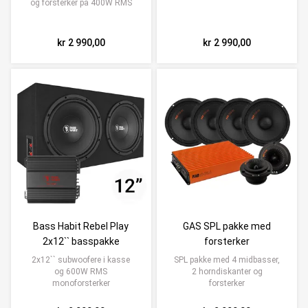
og forsterker på 400W RMS
kr 2 990,00
kr 2 990,00
Bass Habit Rebel Play
GAS SPL pakke med
2x12`` basspakke
forsterker
2x12`` subwoofere i kasse
SPL pakke med 4 midbasser,
og 600W RMS
2 horndiskanter og
monoforsterker
forsterker