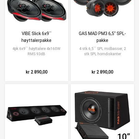
VIBE Slick 6x9``
GAS MAD PM3 6,5" SPL-
høyttalerpakke
pakke
4pk 6x9`` høyttalere 4x160W
4 stk 6,5`` SPL midbasser, 2
RMS 93dB
stk SPL horndiskanter
kr 2 890,00
kr 2 890,00