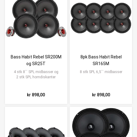
Bass Habit Rebel SR200M
8pk Bass Habit Rebel
og SR25T
SR165M
4 stk 8`` SPL midbasser og
8 stk SPL 6,5`` midbasser
2 stk SPL horndiskanter
kr 898,00
kr 898,00