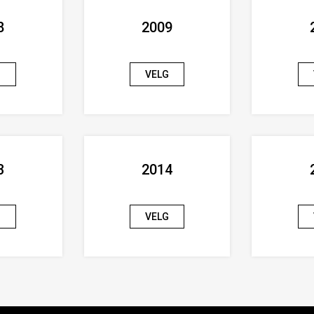
8
2009
G
VELG
3
2014
G
VELG