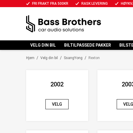
FRI FRAKT FRA 500KR
RASK LEVERING
HØYKV
VELG DIN BIL
BILTILPASSEDE PAKKER
BILST
/
/
/
Hjem
Velg din bil
SsangYong
Rexton
2002
200
VELG
VEL