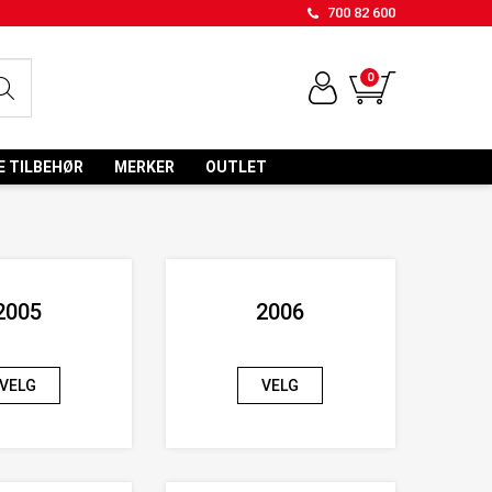
700 82 600
0
E TILBEHØR
MERKER
OUTLET
2005
2006
VELG
VELG