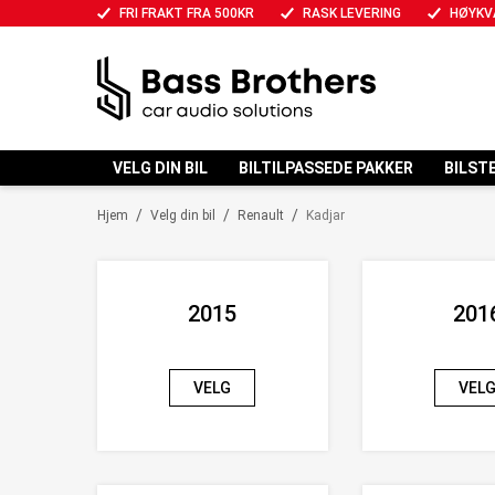
FRI FRAKT FRA 500KR
RASK LEVERING
HØYKV
VELG DIN BIL
BILTILPASSEDE PAKKER
BILST
/
/
/
Hjem
Velg din bil
Renault
Kadjar
2015
201
VELG
VEL