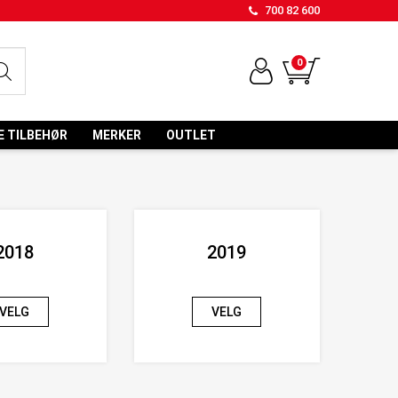
700 82 600
0
E TILBEHØR
MERKER
OUTLET
2018
2019
VELG
VELG