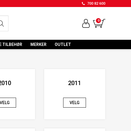
700 82 600
0
E TILBEHØR
MERKER
OUTLET
2010
2011
VELG
VELG