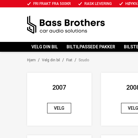
FRI FRAKT FRA 500KR
RASK LEVERING
HØYKV
VELG DIN BIL
BILTILPASSEDE PAKKER
BILST
/
/
/
Hjem
Velg din bil
Fiat
Scudo
2007
200
VELG
VEL