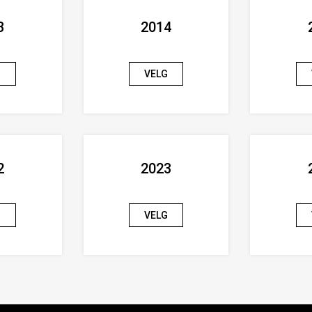
3
2014
G
VELG
2
2023
G
VELG