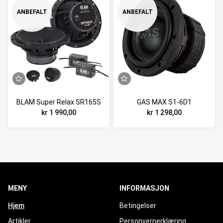
ANBEFALT
ANBEFALT
BLAM Super Relax SR165S
GAS MAX S1-6D1
kr 1 990,00
kr 1 298,00
MENY
INFORMASJON
Hjem
Betingelser
Artikler
Personvernerklæring