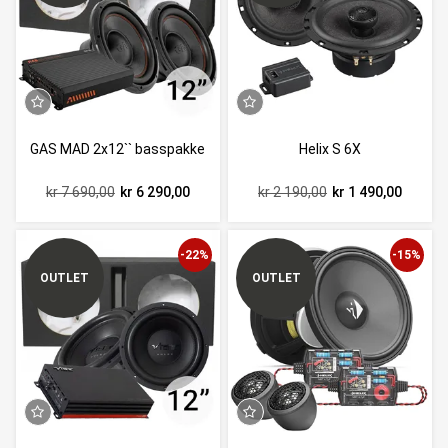
GAS MAD 2x12`` basspakke
Helix S 6X
kr 7 690,00
kr 6 290,00
kr 2 190,00
kr 1 490,00
-22%
-15%
OUTLET
OUTLET