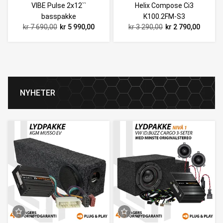
VIBE Pulse 2x12``
Helix Compose Ci3
basspakke
K100.2FM-S3
kr 7 690,00
kr 5 990,00
kr 3 290,00
kr 2 790,00
NYHETER