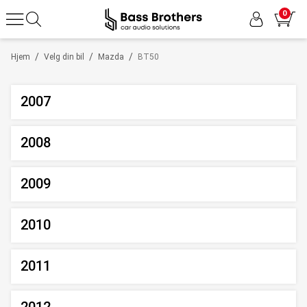
0
/
/
/
Hjem
Velg din bil
Mazda
BT50
2007
2008
2009
2010
2011