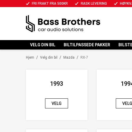
FRI FRAKT FRA 500KR
RASK LEVERING
HØYKV
VELG DIN BIL
BILTILPASSEDE PAKKER
BILST
/
/
/
Hjem
Velg din bil
Mazda
RX-7
1993
199
VELG
VEL