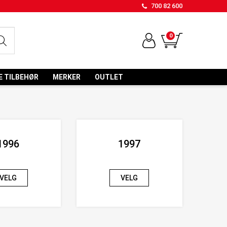
700 82 600
0
E TILBEHØR
MERKER
OUTLET
1996
1997
VELG
VELG