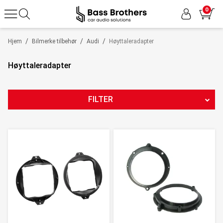
0
/
/
/
Hjem
Bilmerke tilbehør
Audi
Høyttaleradapter
Høyttaleradapter
FILTER
PRODUKTTYPE
PRODUSENT
PRIS
92
NOK
-
1349
NOK
21
Nullstill