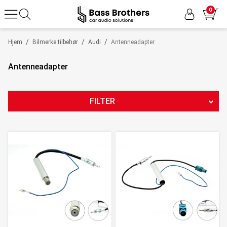
0
/
/
/
Hjem
Bilmerke tilbehør
Audi
Antenneadapter
Antenneadapter
FILTER
PRODUKTTYPE
PRIS
100
NOK
-
419
NOK
5
Nullstill