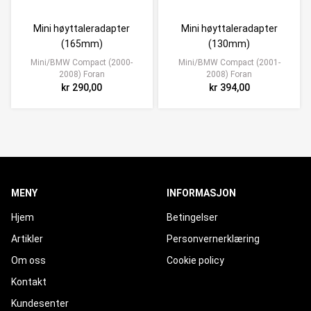
Mini høyttaleradapter
Mini høyttaleradapter
(165mm)
(130mm)
Mini/BMW Compact (2000-
Mini/BMW Compact (2001-
2008) Foran
2008) Foran
kr 290,00
kr 394,00
MENY
INFORMASJON
Hjem
Betingelser
Artikler
Personvernerklæring
Om oss
Cookie policy
Kontakt
Kundesenter