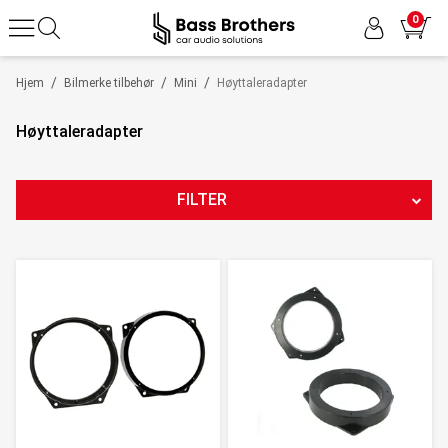
0
/
/
/
Hjem
Bilmerke tilbehør
Mini
Høyttaleradapter
Høyttaleradapter
FILTER
PRODUKTTYPE
PRIS
290
NOK
-
394
NOK
2
Nullstill