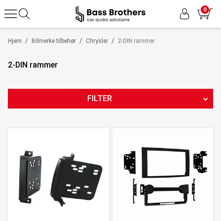
0
/
/
/
Hjem
Bilmerke tilbehør
Chrysler
2-DIN rammer
2-DIN rammer
FILTER
PRODUKTTYPE
PRODUSENT
PRIS
300
NOK
-
2795
NOK
6
Nullstill